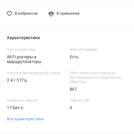
В избранное
В сравнение
Характеристики
Тип устройства
Web-Интерфейс
Wi-Fi роутеры и
Есть
маршрутизаторы
Частота беспроводной связи
Максимальная скорость
беспроводного соединения,
2.4 / 5 ГГц
Мбит/сек
867
Скорость портов
Порты LAN
1 Гбит/с
4
Все характеристики