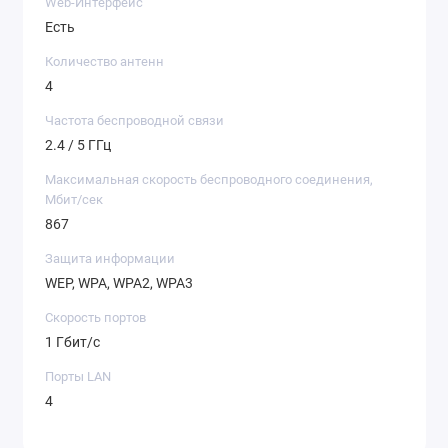
Web-Интерфейс
(802.11n)
Есть
Скорость сети Wi-Fi 5 ГГц: 867 Мбит/с (802.11ac)
Количество антенн
Маршрутизация IPoE/PPPoE: До 1800 Мбит/с в
4
дуплексе
Маршрутизация L2TP/PPTP: До 800 Мбит/с
Частота беспроводной связи
Чтение с USB-диска: 40 Мбайт/с
2.4 / 5 ГГц
Поддержка сетей 4G/3G
Максимальная скорость беспроводного соединения,
Мбит/сек
Поддержка сетей 4G
867
Поддержка сетей 3G
Защита информации
Скорость в сети 4G: До 150 Мбит/с (Cat.4)
WEP, WPA, WPA2, WPA3
Сменные широкополосные антенны с
разъемами SMA: 4 дБи
Скорость портов
Слот для SIM-карты: Nano-SIM
1 Гбит/с
Прием/передача SMS
Порты LAN
Поддержка USSD-запросов
4
Поддерживаемые диапазоны частот: FDD-LTE
B1/B3/B5/B7/B8/B20