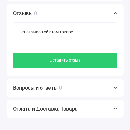
(2100/1800/850/2600/900/800 МГц) TDD-LTE
B38/B40/B41 (2600/2300/2500 МГц);
Отзывы
0
HSPA+/HSDPA/HSUPA/WCDMA B1/B5/B8
(2100/850/900 МГц)
Нет отзывов об этом товаре.
Беспроводная сеть Wi-Fi
Бесшовный роуминг 802.11 k/r/v
MU-MIMO
Оставить отзыв
Airtime Fairness
Beamforming
Преднастроенная защита Wi-Fi
WEP, WPA-PSK
Вопросы и ответы
0
WPA2-PSK, WPA2-Enterprise
WPA3-PSK, WPA3-Enterprise, OWE
Multiple Wi-Fi networks: Up to 7
Оплата и Доставка Товара
Контроль доступа по MAC-адресам
Wi-Fi Multimedia (WMM)
Функции и протоколы