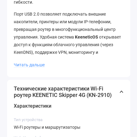
гибкости.
Порт USB 2.0 позволяет подключать внешние
накопители, принтеры или модули IP-телефонии,
превращая роутер в многофункциональный центр
управления. Удобная система
KeeneticOS
открывает
доступ к функциям облачного управления (через
KeenDNS), поддержке VPN, мониторингу и
приоритизации трафика.
Читать дальше
Skipper 4G легко становится частью Mesh Wi-Fi-
системы — он может работать как самостоятельный
маршрутизатор или как ретранслятор в связке с
Технические характеристики Wi-Fi
роутер KEENETIC Skipper 4G (KN-2910)
другими устройствами линейки Keenetic, такими как
Speedster
и
Viva
. Простое решение для тех, кто ценит
Характеристики
надежность, гибкость и удобство управления сетью.
Тип устройства
Производительность
Wi-Fi роутеры и маршрутизаторы
Скорость сети Wi-Fi 2,4 ГГц: 300 Мбит/с