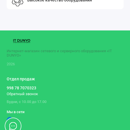
Клиент/Сервер PPTP
Клиент/Сервер L2TP over IPSec
Клиент/Сервер OpenVPN
Клиент/Сервер SSTP
Ethernet-over-IP, IP-IP, GRE
Клиент/сервер IPSec VPN
Wireguard
Интернет-магазин сетевого и серверного оборудования «IT
Клиент Dynamic DNS
DUNYO»
Прямой или облачный доступ через KeenDNS
2026
HTTPS-защита доступа через KeenDNS
Интернет-фильтр Яндекс.DNS
Отдел продаж
Родительский контроль SkyDNS
998 78 7070323
AdGuard ad blocker
Обратный звонок
Статистика трафика по клиентам
Будни, с 10.00 до 17.00
Ограничение скорости по клиентам
Мы в сети
Расписание доступа по клиентам или
интерфейсам
Гостевой хотспот с авторизацией (Captive