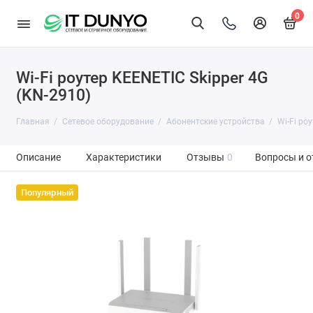
0
Wi-Fi роутер KEENETIC Skipper 4G
(KN-2910)
Главная
Сетевое оборудование
Абонентские устройства
Wi-Fi ро
Описание
Характеристики
Отзывы
0
Вопросы и о
Популярный