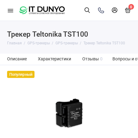
0
Трекер Teltonika TST100
Главная
GPS-трекеры
GPS-трекеры
Трекер Teltonika TST100
Описание
Характеристики
Отзывы
0
Вопросы и о
Популярный