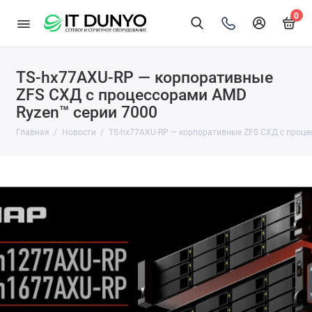
0
TS-hx77AXU-RP — корпоративные
ZFS СХД с процессорами AMD
Ryzen™ серии 7000
Главная
Новости
TS-hx77AXU-RP — корпоративные ZFS СХД с проце